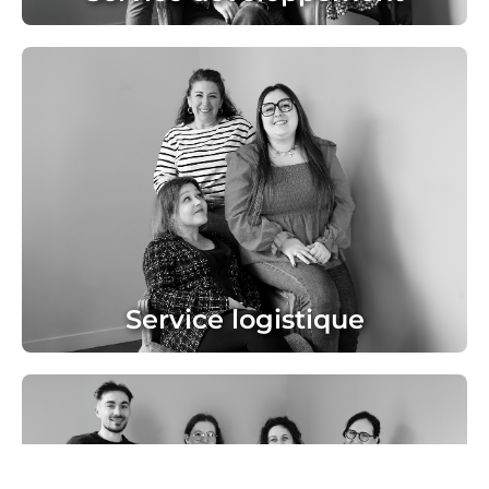
de PLV, et commande des imprimés agences.
Le service contrôle de gestion établit les
commande le mobilier ainsi que des éléments
reportings mensuels et indicateurs sur
d'aménagement et le visuel façade. L'équipe
l'ensemble des agences (taux de marge, ratio de
Le service logistique réalise le plan
productivité, etc.). L'équipe vous aide également
à l'établissement des budgets.
Service logistique