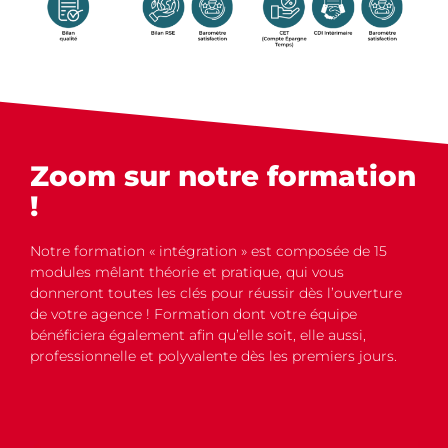
Zoom sur notre formation
!
Notre formation « intégration » est composée de 15
modules mêlant théorie et pratique, qui vous
donneront toutes les clés pour réussir dès l’ouverture
de votre agence ! Formation dont votre équipe
bénéficiera également afin qu’elle soit, elle aussi,
professionnelle et polyvalente dès les premiers jours.