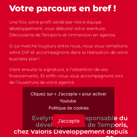
Votre parcours en bref !
Une fois votre profil validé par notre équipe
développement, vous débutez votre aventure.
Découverte de Temporis et immersion en agence.
Si ça matche toujours entre nous, nous vous remettons
votre DIP et accompagnons dans la réalisation de votre
business plan !
Vient ensuite la signature, à l’obtention de vos
financements. Et enfin nous vous accompagnons lors
de l’ouverture de votre agence.
Cliquez sur « J’accepte » pour activer
Youtube
Politique de cookies
Evelyne Batut, responsable du
J’accepte
développement de Temporis,
chez Valoris Développement depuis